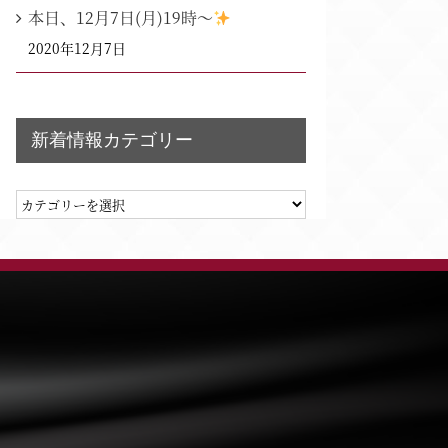
演奏会のお知らせ
第60回記
本日、12月7日(月)19時～
10/6
|
0 コメント
2024/02/25
|
0 
2020年12月7日
新着情報カテゴリー
新
着
情
報
カ
テ
ゴ
リ